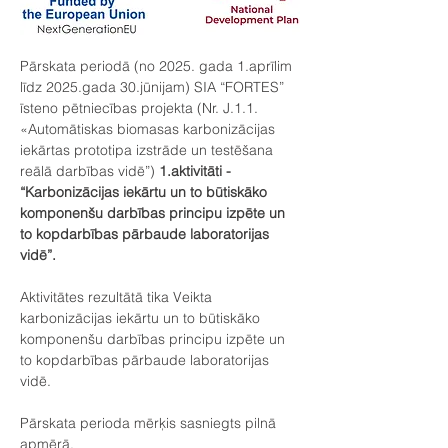
Pārskata periodā (no 2025. gada 1.aprīlim 
līdz 2025.gada 30.jūnijam) SIA “FORTES” 
īsteno pētniecības projekta (Nr. J.1.1. 
«Automātiskas biomasas karbonizācijas 
iekārtas prototipa izstrāde un testēšana 
reālā darbības vidē”) 
1.aktivitāti - 
“Karbonizācijas iekārtu un to būtiskāko 
komponenšu darbības principu izpēte un 
to kopdarbības pārbaude laboratorijas 
vidē”.
Aktivitātes rezultātā tika Veikta 
karbonizācijas iekārtu un to būtiskāko 
komponenšu darbības principu izpēte un 
to kopdarbības pārbaude laboratorijas 
vidē.
Pārskata perioda mērķis sasniegts pilnā 
apmērā.