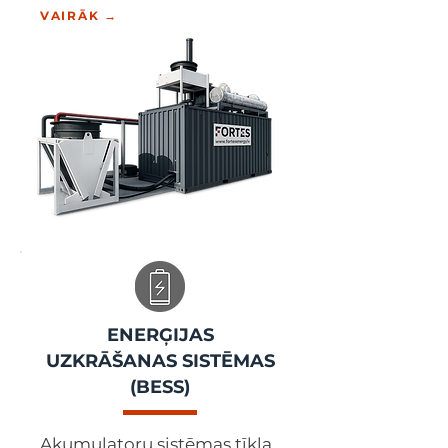
VAIRĀK →
ENERĢIJAS
UZKRĀŠANAS SISTĒMAS
(BESS)
Akumulatoru sistēmas tīkla