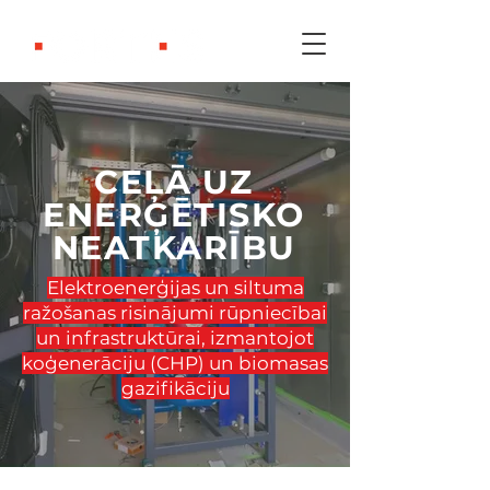
CEĻĀ UZ
ENERĢĒTISKO
NEATKARĪBU
Elektroenerģijas un siltuma
ražošanas risinājumi rūpniecībai
un infrastruktūrai, izmantojot
koģenerāciju (CHP) un biomasas
gazifikāciju