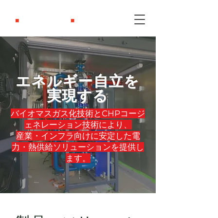
エネルギー自立を
実現する
バイオマスガス化技術とCHPコージ
ェネレーション技術により、
産業・インフラ向けに安定した電
力・熱供給ソリューションを提供し
ます。